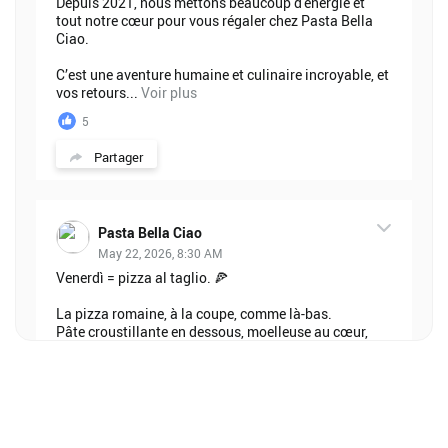
Depuis 2021, nous mettons beaucoup d'energie et
tout notre cœur pour vous régaler chez Pasta Bella
Ciao.
C’est une aventure humaine et culinaire incroyable, et
vos retours...
Voir plus
5
Partager
Pasta Bella Ciao
May 22, 2026, 8:30 AM
Venerdì = pizza al taglio. 🍕
La pizza romaine, à la coupe, comme là-bas.
Pâte croustillante en dessous, moelleuse au cœur,
garnie le matin même avec ce qu'on trouve de...
Voir plus